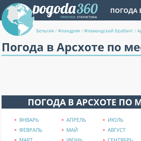
ПОГОДА 
Бельгия
/
Фландрия
/
Фламандский Брабант
/
А
Погода в Арсхоте по м
ПОГОДА В АРСХОТЕ ПО 
ЯНВАРЬ
АПРЕЛЬ
ИЮЛЬ
ФЕВРАЛЬ
МАЙ
АВГУСТ
МАРТ
ИЮНЬ
СЕНТЯБРЬ