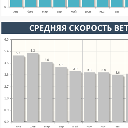
0
янв
фев
мар
апр
май
июн
июл
авг
СРЕДНЯЯ СКОРОСТЬ ВЕТ
6.3
5.3
5.4
5.1
4.6
4.5
4.2
3.9
3.8
3.8
3.6
3.6
2.7
1.8
0.9
0.0
янв
фев
мар
апр
май
июн
июл
авг