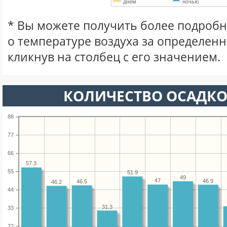
днем
ночью
* Вы можете получить более подро
о температуре воздуха за определен
кликнув на столбец с его значением.
КОЛИЧЕСТВО ОСАДКО
88
77
66
57.3
55
51.9
49
47
46.9
46.5
46.2
44
31.3
33
22