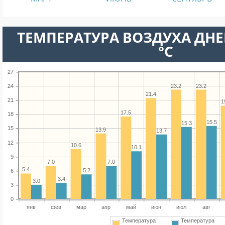
ТЕМПЕРАТУРА ВОЗДУХА ДНЕ
°C
27
23.2
23.2
24
21.4
21
1
17.5
18
15.5
15.3
15
13.9
13.7
12
10.6
10.1
9
7.0
7.0
5.4
5.2
6
3.4
3.0
3
0
янв
фев
мар
апр
май
июн
июл
авг
Температура
Температура