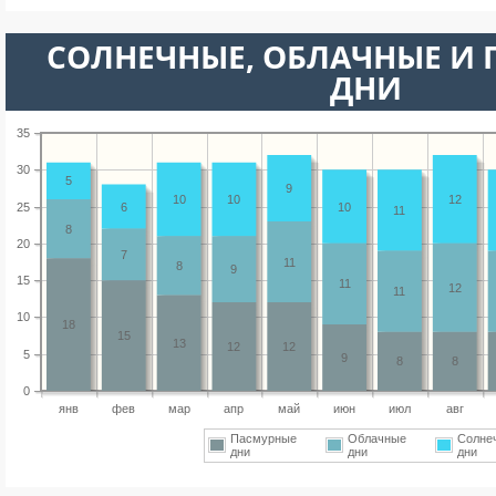
CОЛНЕЧНЫЕ, ОБЛАЧНЫЕ И
ДНИ
35
30
5
9
10
10
12
25
6
10
11
8
20
7
11
8
9
15
11
12
11
10
18
15
13
12
12
5
9
8
8
0
янв
фев
мар
апр
май
июн
июл
авг
Пасмурные
Облачные
Солне
дни
дни
дни