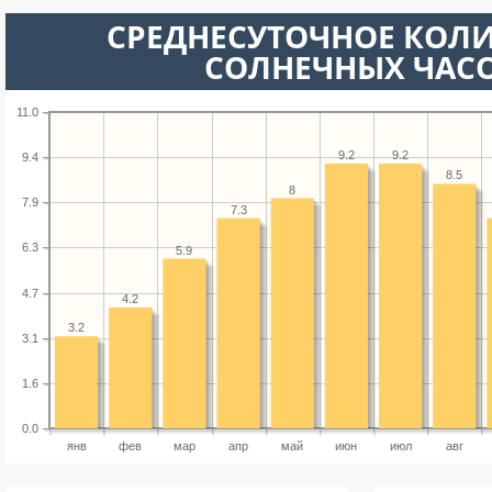
СРЕДНЕСУТОЧНОЕ КОЛ
СОЛНЕЧНЫХ ЧАС
11.0
9.2
9.2
9.4
8.5
8
7.9
7.3
6.3
5.9
4.7
4.2
3.2
3.1
1.6
0.0
янв
фев
мар
апр
май
июн
июл
авг