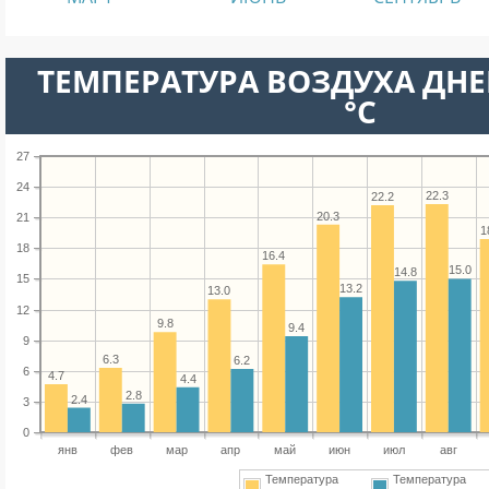
ТЕМПЕРАТУРА ВОЗДУХА ДНЕ
°C
27
24
22.3
22.2
20.3
21
1
18
16.4
15.0
14.8
15
13.2
13.0
12
9.8
9.4
9
6.3
6.2
6
4.7
4.4
2.8
2.4
3
0
янв
фев
мар
апр
май
июн
июл
авг
Температура
Температура