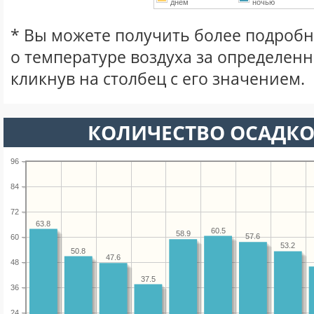
днем
ночью
* Вы можете получить более подро
о температуре воздуха за определен
кликнув на столбец с его значением.
КОЛИЧЕСТВО ОСАДКО
96
84
72
63.8
60.5
58.9
57.6
60
53.2
50.8
47.6
48
37.5
36
24