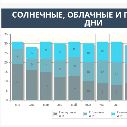
CОЛНЕЧНЫЕ, ОБЛАЧНЫЕ И
ДНИ
35
30
4
8
9
10
9
11
25
6
10
8
20
6
7
10
9
15
10
12
12
10
19
16
15
13
12
5
10
9
8
0
янв
фев
мар
апр
май
июн
июл
авг
Пасмурные
Облачные
Солне
дни
дни
дни