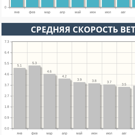
0
янв
фев
мар
апр
май
июн
июл
авг
СРЕДНЯЯ СКОРОСТЬ ВЕТ
7.3
6.4
5.3
5.5
5.1
4.6
4.6
4.2
3.9
3.8
3.7
3.5
3.7
2.7
1.8
0.9
0.0
янв
фев
мар
апр
май
июн
июл
авг