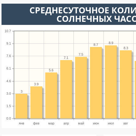
СРЕДНЕСУТОЧНОЕ КОЛ
СОЛНЕЧНЫХ ЧАС
10.7
8.9
9.1
8.7
8.3
7.5
7.6
7.1
6.1
5.6
4.6
3.9
3
3.0
1.5
0.0
янв
фев
мар
апр
май
июн
июл
авг