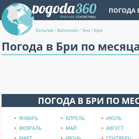
ПОГОДА 
Бельгия
/
Валлония
/
Эно
/
Бри
Погода в Бри по месяц
ПОГОДА В БРИ ПО МЕ
ЯНВАРЬ
АПРЕЛЬ
ИЮЛЬ
ФЕВРАЛЬ
МАЙ
АВГУСТ
МАРТ
ИЮНЬ
СЕНТЯБРЬ