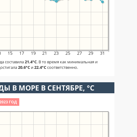
3
15
17
19
21
23
25
27
29
31
да составила
21.4°C
. В то время как минимальная и
достигала
20.6°C
и
22.4°C
соответственно.
Ы В МОРЕ В СЕНТЯБРЕ, °C
2023 ГОД