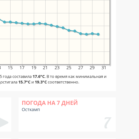
3
15
17
19
21
23
25
27
29
31
5 года составила
17.6°C
. В то время как минимальная и
достигала
15.7°C
и
19.3°C
соответственно.
ПОГОДА НА 7 ДНЕЙ
Осткамп