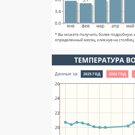
3.4
0.0
янв
фев
мар
апр
май
* Вы можете получить более подробную 
определенный месяц, кликнув на столбец 
ТЕМПЕРАТУРА ВО
Данные за:
2025 ГОД
2024 ГОД
26
24
22
20