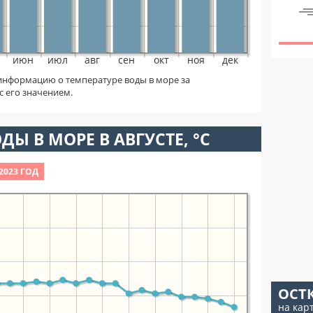
июн
июл
авг
сен
окт
ноя
дек
информацию о температуре воды в море за
с его значением.
ДЫ В МОРЕ В АВГУСТЕ, °C
2023 ГОД
ОСТ
на кар