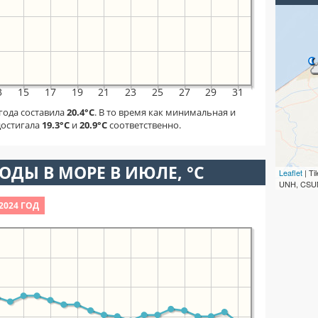
3
15
17
19
21
23
25
27
29
31
 года составила
20.4°C
. В то время как минимальная и
достигала
19.3°C
и
20.9°C
соответственно.
ОДЫ В МОРЕ В ИЮЛЕ, °C
Leaflet
| T
UNH, CSUM
2024 ГОД