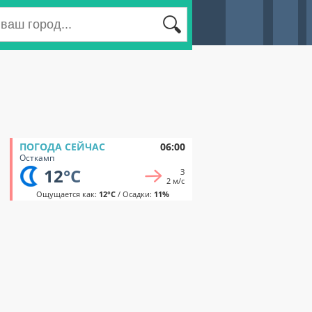
ПОГОДА СЕЙЧАС
06:00
Осткамп
12
°C
З
2 м/с
Ощущается как:
12°C
/ Осадки:
11%