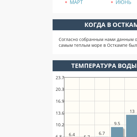
МАРТ
ИЮНЬ
КОГДА В ОСТКА
Согласно собранным нами данным о 
самым теплым море в Осткампе был
ТЕМПЕРАТУРА ВОДЫ 
23.7
20.3
16.9
13
13.6
9.5
10.2
6.7
6.4
6.8
5.7