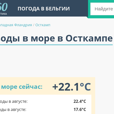
ПОГОДА В БЕЛЬГИИ
ападная Фландрия
/
Осткамп
оды в море в Осткампе
+22.1
°C
 море сейчас:
ды в августе:
22.4°C
ы в августе:
17.6°C