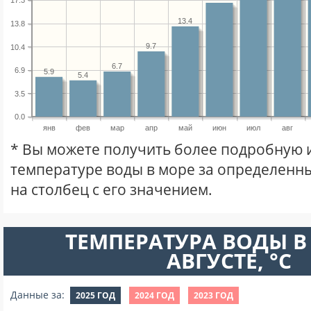
17.3
13.4
13.8
9.7
10.4
6.7
6.9
5.9
5.4
3.5
0.0
янв
фев
мар
апр
май
июн
июл
авг
* Вы можете получить более подробную
температуре воды в море за определенны
на столбец с его значением.
ТЕМПЕРАТУРА ВОДЫ В
АВГУСТЕ, °C
Данные за:
2025 ГОД
2024 ГОД
2023 ГОД